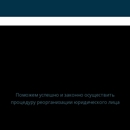
Реорганизация
юридического лица под
ключ
Поможем успешно и законно осуществить
процедуру реорганизации юридического лица