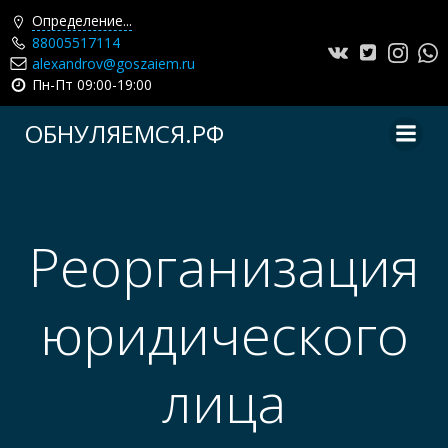
Определение...
88005517114
alexandrov@goszaiem.ru
Пн-Пт 09:00-19:00
Перейти
ОБНУЛЯЕМСЯ.РФ
к
содержимому
Реорганизация
юридического
лица