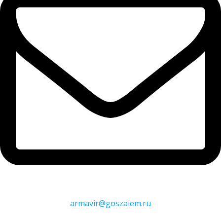
armavir@goszaiem.ru