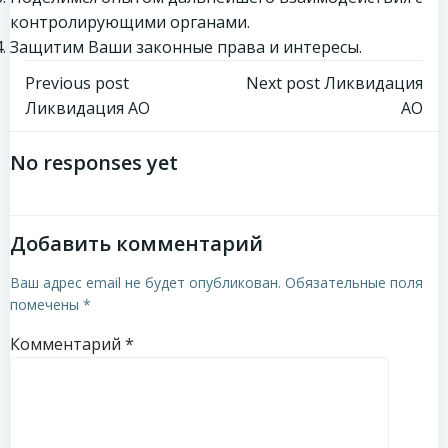
контролирующими органами.
Защитим Ваши законные права и интересы.
Навигация
Навигация
Previous post
Next post
Ликвидация
Ликвидация АО
АО
по
по
No responses yet
записям
записям
Добавить комментарий
Ваш адрес email не будет опубликован.
Обязательные поля
помечены
*
Комментарий
*