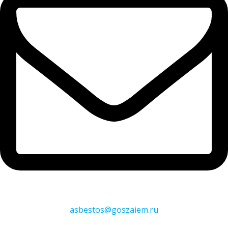
asbestos@goszaiem.ru