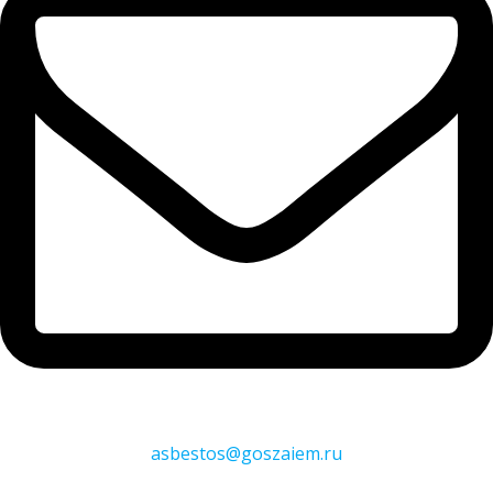
asbestos@goszaiem.ru