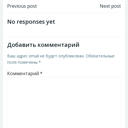
Навигация
Навигация
Previous post
Next post
по
по
No responses yet
записям
записям
Добавить комментарий
Ваш адрес email не будет опубликован.
Обязательные
поля помечены
*
Комментарий
*