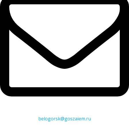
belogorsk@goszaiem.ru