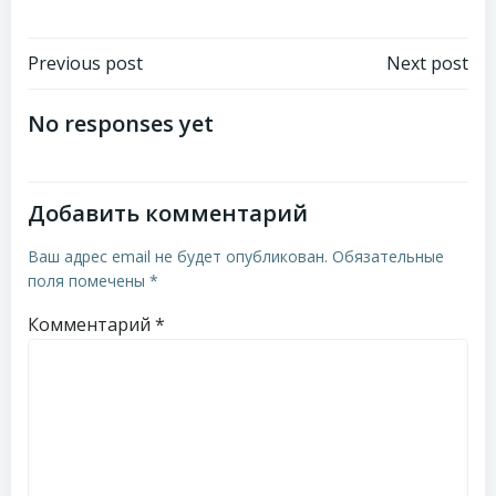
Навигация
Навигация
Previous post
Next post
по
по
No responses yet
записям
записям
Добавить комментарий
Ваш адрес email не будет опубликован.
Обязательные
поля помечены
*
Комментарий
*