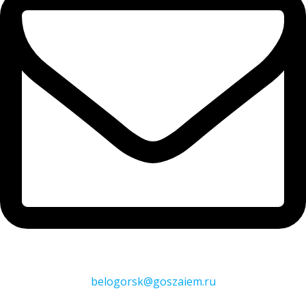
belogorsk@goszaiem.ru