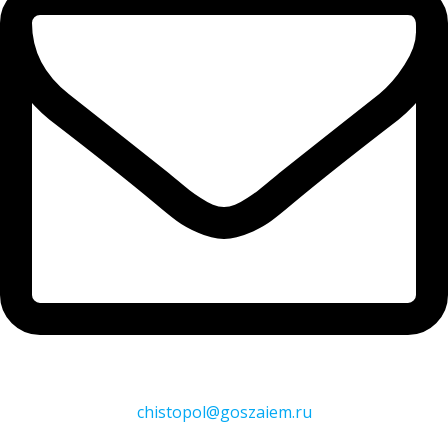
chistopol@goszaiem.ru