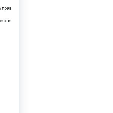
а прав
 можно