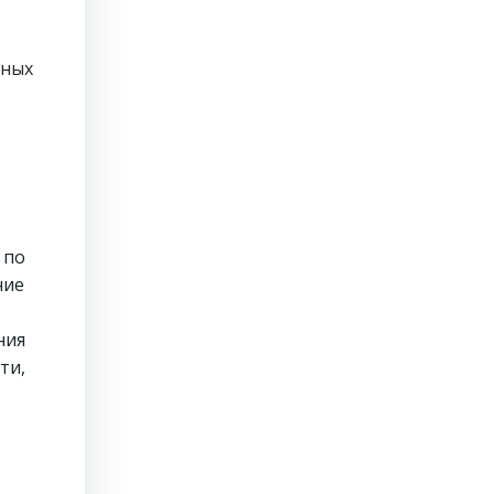
тных
 по
ние
ния
ти,