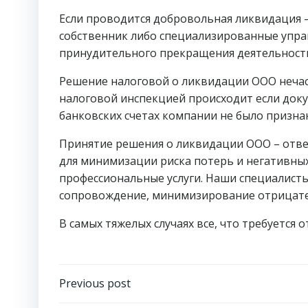
Если проводится добровольная ликвидация
собственник либо специализированные управ
принудительного прекращения деятельност
Решение налоговой о ликвидации ООО нечас
налоговой инспекцией происходит если докум
банковских счетах компании не было призна
Принятие решения о ликвидации ООО – отв
для минимизации риска потерь и негативных
профессиональные услуги. Наши специалист
сопровождение, минимизирование отрицател
В самых тяжелых случаях все, что требуется 
Навигация
Previous post