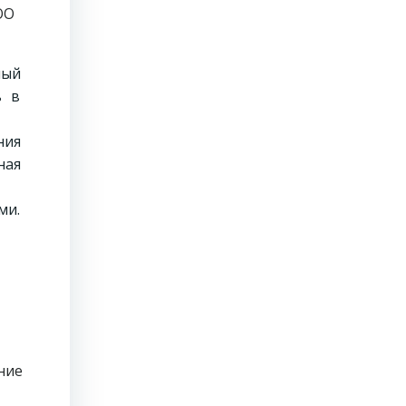
ОО
ный
ь в
ния
ная
ми.
ние