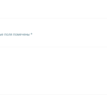
по
записям
ые поля помечены
*