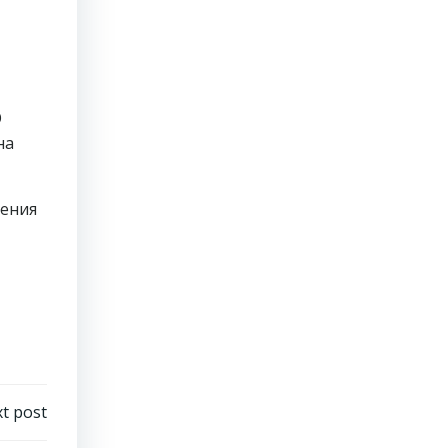
О
на
дения
t post