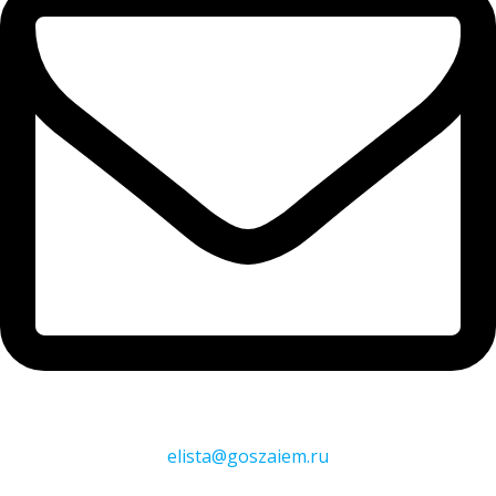
elista@goszaiem.ru