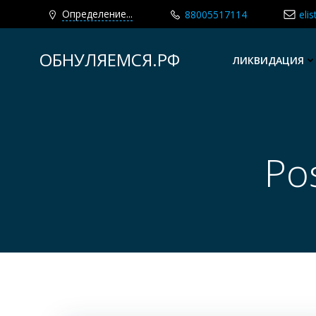
Определение...
88005517114
eli
Перейти
к
ОБНУЛЯЕМСЯ.РФ
ЛИКВИДАЦИЯ
содержимому
Po