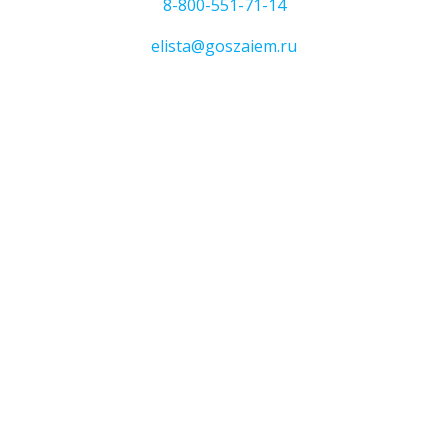
8-800-551-71-14
elista@goszaiem.ru