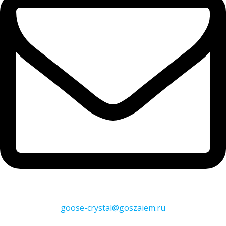
goose-crystal@goszaiem.ru