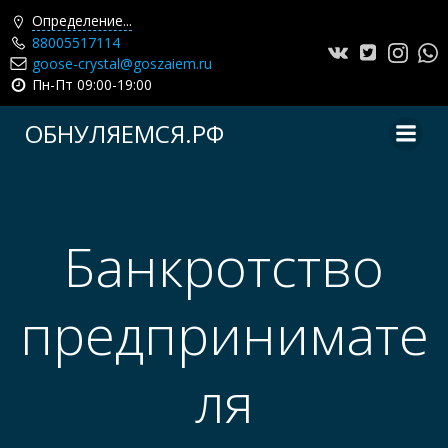
Определение...
88005517114
goose-crystal@goszaiem.ru
Пн-Пт 09:00-19:00
Перейти
ОБНУЛЯЕМСЯ.РФ
к
содержимому
Банкротство
предпринимате
ля