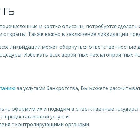
ить
еречисленные и кратко описаны, потребуется сделать е
ли открыты. Также важно в заключение ликвидации пр
ессе ликвидации может обернуться ответственностью д
оцедуры. Избежать всех вероятных неблагоприятных по
мпанию
за услугами банкротства, Вы можете рассчитыва
ьно оформим их и подадим в ответственные государст
 с предоставленной услугой.
твия с контролирующими органами.