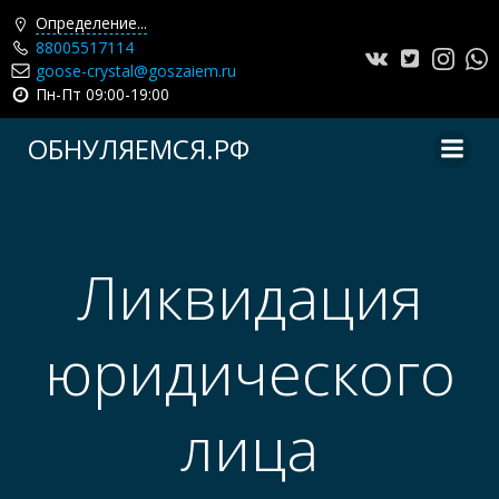
Определение...
88005517114
goose-crystal@goszaiem.ru
Пн-Пт 09:00-19:00
Перейти
ОБНУЛЯЕМСЯ.РФ
к
содержимому
Ликвидация
юридического
лица