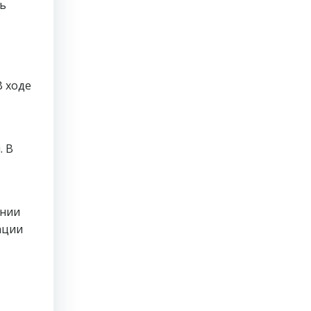
ь
В ходе
. В
ении
ации