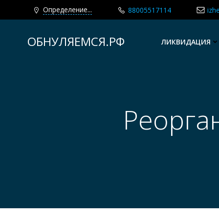
Определение...
88005517114
izh
Перейти
к
ОБНУЛЯЕМСЯ.РФ
ЛИКВИДАЦИЯ
содержимому
Реорга