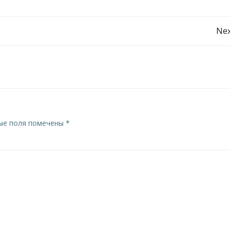
Навигация
Nex
по
записям
ые поля помечены
*