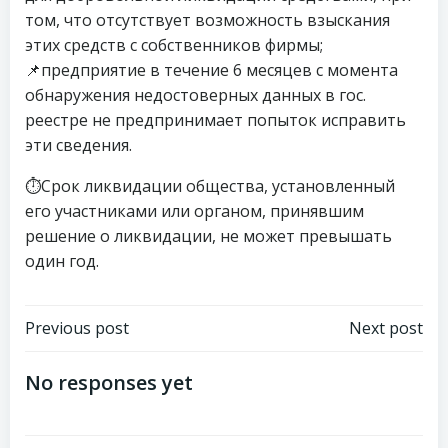
том, что отсутствует возможность взыскания
этих средств с собственников фирмы;
📌предприятие в течение 6 месяцев с момента
обнаружения недостоверных данных в гос.
реестре не предпринимает попыток исправить
эти сведения.
⏱Срок ликвидации общества, установленный
его участниками или органом, принявшим
решение о ликвидации, не может превышать
один год.
Навигация
Навигация
Previous post
Next post
по
по
No responses yet
записям
записям