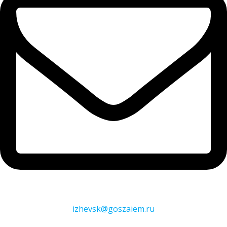
izhevsk@goszaiem.ru