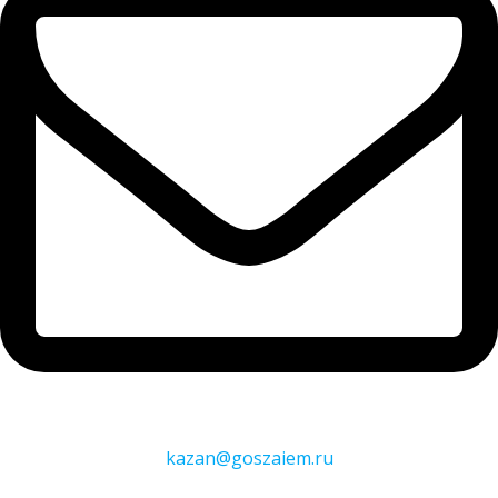
kazan@goszaiem.ru