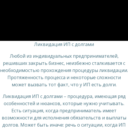
Ликвидация ИП с долгами
Любой из индивидуальных предпринимателей,
решивших закрыть бизнес, неизбежно сталкивается с
необходимостью прохождения процедуры ликвидации.
Протяженность процесса и некоторые сложности
может вызвать тот факт, что у ИП есть долги.
Ликвидация ИП с долгами – процедура, имеющая ряд
особенностей и нюансов, которые нужно учитывать.
Есть ситуация, когда предприниматель имеет
возможности для исполнения обязательств и выплаты
долгов. Может быть иначе: речь о ситуации, когда ИП