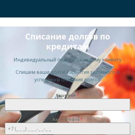
Списание долгов по
кредитам
Индивидуальный подход к каждому клиенту
Спишем ваши долги! Гарантия законного и
успешного списания долгов
Ваше имя
*
Ваш телефон
*