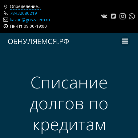
Определение...
78432080219
kazan@goszaiem.ru
Пн-Пт 09:00-19:00
Перейти
ОБНУЛЯЕМСЯ.РФ
к
содержимому
Списание
долгов по
кредитам