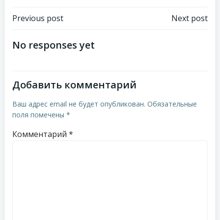
Навигация
Навигация
Previous post
Next post
по
по
No responses yet
записям
записям
Добавить комментарий
Ваш адрес email не будет опубликован.
Обязательные
поля помечены
*
Комментарий
*