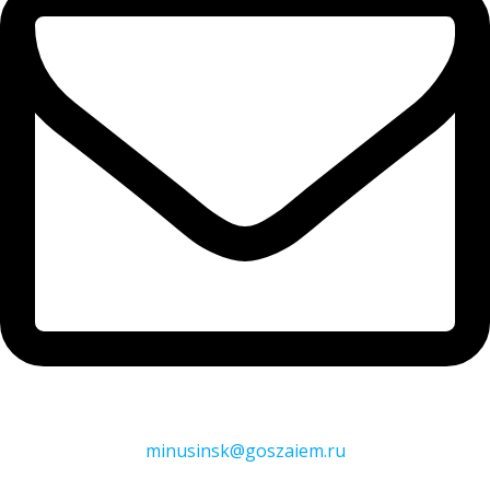
minusinsk@goszaiem.ru