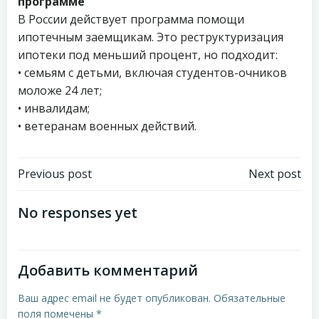
программе
В России действует программа помощи
ипотечным заемщикам. Это реструктуризация
ипотеки под меньший процент, но подходит:
• семьям с детьми, включая студентов-очников
моложе 24 лет;
• инвалидам;
• ветеранам военных действий.
Навигация
Навигация
Previous post
Next post
по
по
No responses yet
записям
записям
Добавить комментарий
Ваш адрес email не будет опубликован.
Обязательные
поля помечены
*