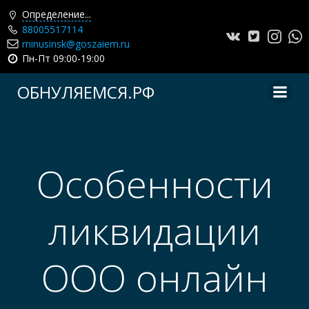
Определение...
88005517114
minusinsk@goszaiem.ru
Пн-Пт 09:00-19:00
Перейти
ОБНУЛЯЕМСЯ.РФ
к
содержимому
Особенности
ликвидации
ООО онлайн