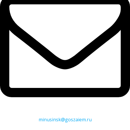
minusinsk@goszaiem.ru