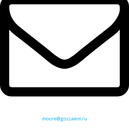
moore@goszaiem.ru