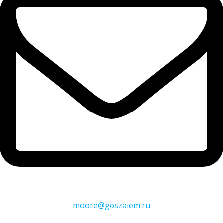
moore@goszaiem.ru