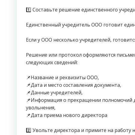
⠀
1️⃣ Составьте решение единственного учред
⠀
Единственный учредитель ООО готовит един
⠀
Если у ООО несколько учредителей, готовитс
⠀
Решение или протокол оформляются письмен
следующих сведений:
⠀
📌Название и реквизиты ООО,
📌Дата и место составления документа,
📌Данные учредителей,
📌Информация о прекращении полномочий д
увольнения,
📌Дата приема нового директора
⠀
2️⃣ Увольте директора и примите на работу