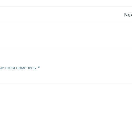
Навигация
Nex
по
записям
ые поля помечены
*