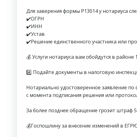
⠀
Для заверения формы Р13014 у нотариуса сле
✔️ОГРН
✔️ИНН
✔️Устав
✔️Решение единственного участника или пр
⠀
💰 Услуги нотариуса вам обойдутся в районе 
⠀
4️⃣ Подайте документы в налоговую инспек
⠀
Нотариально удостоверенное заявление по ф
с момента подписания решения или протокол
⠀
За более позднее обращение грозит штраф 5 
⠀
💰Госпошлину за внесение изменений в ЕГРЮ