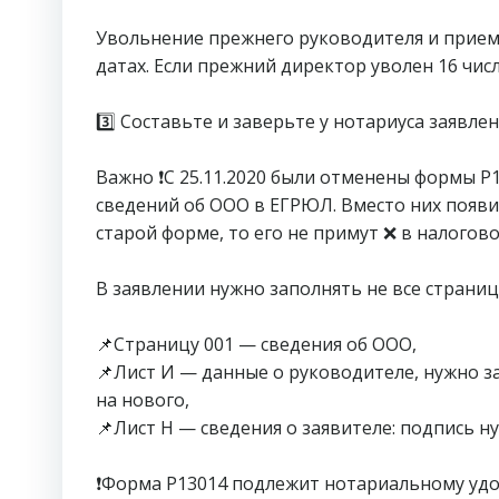
⠀
Увольнение прежнего руководителя и прием
датах. Если прежний директор уволен 16 числ
⠀
3️⃣ Составьте и заверьте у нотариуса заявле
⠀
Важно ❗️С 25.11.2020 были отменены формы Р
сведений об ООО в ЕГРЮЛ. Вместо них появи
старой форме, то его не примут ❌ в налогово
⠀
В заявлении нужно заполнять не все страниц
⠀
📌Страницу 001 — сведения об ООО,
📌Лист И — данные о руководителе, нужно з
на нового,
📌Лист Н — сведения о заявителе: подпись н
⠀
❗️Форма Р13014 подлежит нотариальному уд