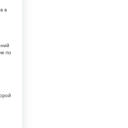
в в
ений
ие по
торой