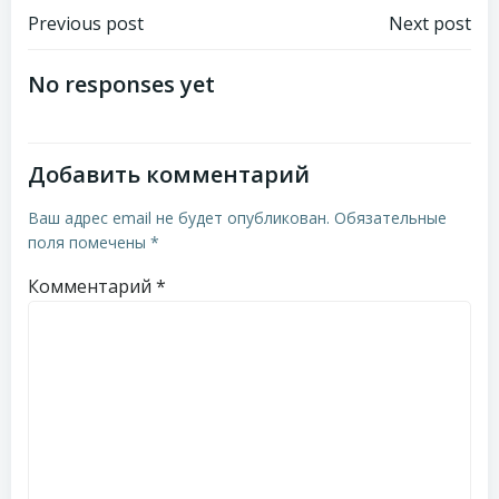
Навигация
Навигация
Previous post
Next post
по
по
No responses yet
записям
записям
Добавить комментарий
Ваш адрес email не будет опубликован.
Обязательные
поля помечены
*
Комментарий
*