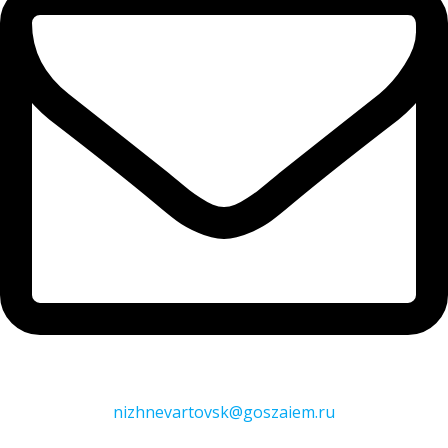
nizhnevartovsk@goszaiem.ru