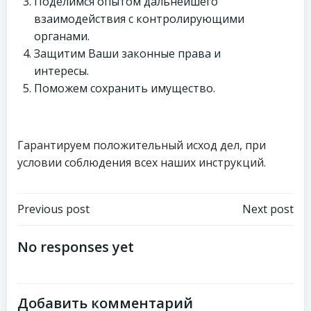
Поделимся опытом дальнейшего
взаимодействия с контролирующими
органами.
Защитим Ваши законные права и
интересы.
Поможем сохранить имущество.
Гарантируем положительный исход дел, при
условии соблюдения всех наших инструкций.
Навигация
Навигация
Previous post
Next post
по
по
No responses yet
записям
записям
Добавить комментарий