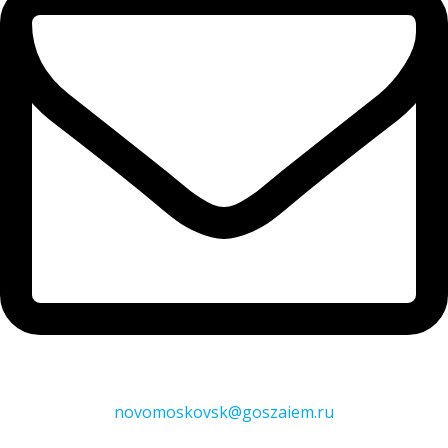
novomoskovsk@goszaiem.ru