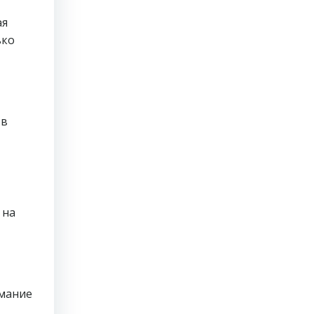
ая
ько
 в
 на
имание