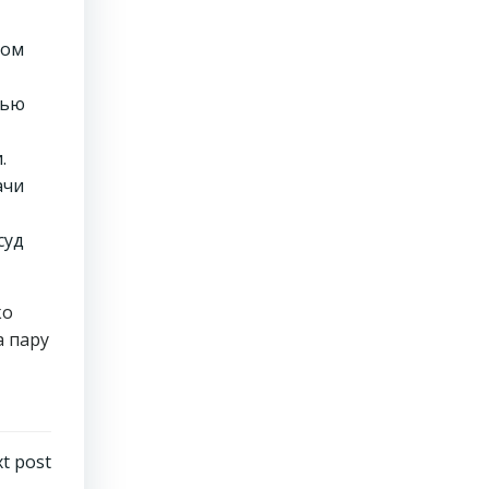
вом
лью
.
ачи
суд
ко
а пару
t post