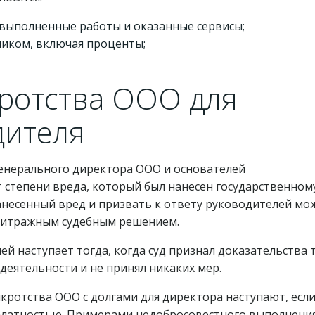
 выполненные работы и оказанные сервисы;
ником, включая проценты;
ротства ООО для
дителя
генерального директора ООО и основателей
 степени вреда, который был нанесен государственном
анесенный вред и призвать к ответу руководителей мо
рбитражным судебным решением.
й наступает тогда, когда суд признал доказательства т
деятельности и не принял никаких мер.
нкротства ООО с долгами для директора наступают, есл
 халатностью. Примерами недобросовестного выполнени