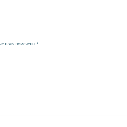
по
записям
ые поля помечены
*