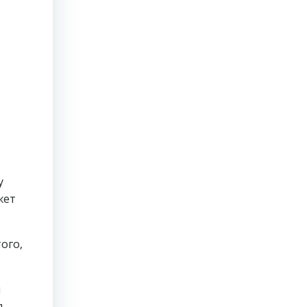
у
жет
ого,
и
я