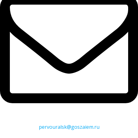
pervouralsk@goszaiem.ru