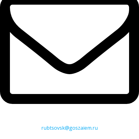
rubtsovsk@goszaiem.ru