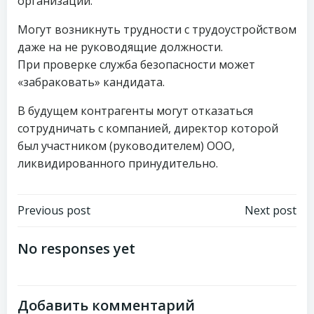
организации.
Могут возникнуть трудности с трудоустройством
даже на не руководящие должности.
При проверке служба безопасности может
«забраковать» кандидата.
В будущем контрагенты могут отказаться
сотрудничать с компанией, директор которой
был участником (руководителем) ООО,
ликвидированного принудительно.
Навигация
Навигация
Previous post
Next post
по
по
No responses yet
записям
записям
Добавить комментарий