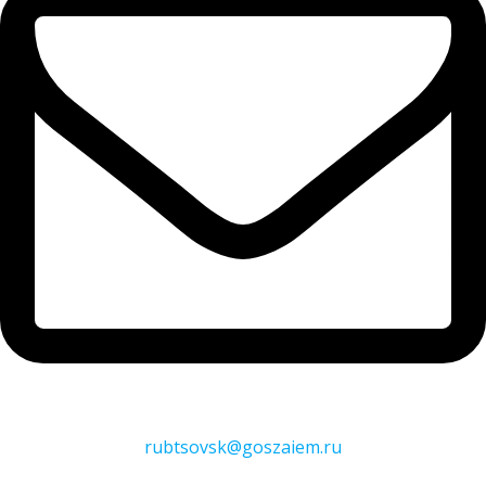
rubtsovsk@goszaiem.ru