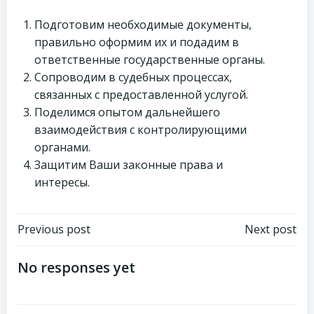
Подготовим необходимые документы,
правильно оформим их и подадим в
ответственные государственные органы.
Сопроводим в судебных процессах,
связанных с предоставленной услугой.
Поделимся опытом дальнейшего
взаимодействия с контролирующими
органами.
Защитим Ваши законные права и
интересы.
Навигация
Навигация
Previous post
Next post
по
по
No responses yet
записям
записям