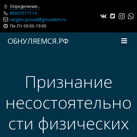
Определение...
88005517114
sergiev_posad@goszaiem.ru
Пн-Пт 09:00-19:00
Перейти
ОБНУЛЯЕМСЯ.РФ
к
содержимому
Признание
несостоятельно
сти физических