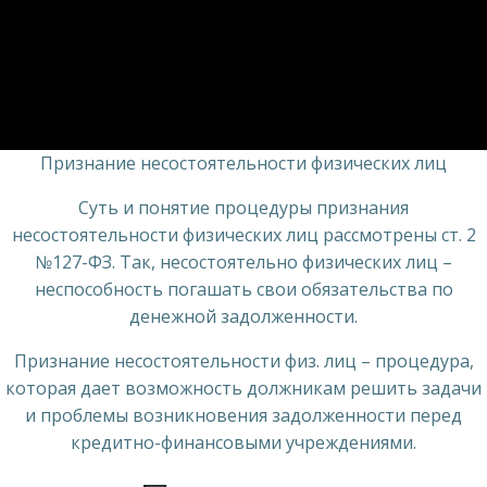
Признание несостоятельности физических лиц
Суть и понятие процедуры признания
несостоятельности физических лиц рассмотрены ст. 2
№127-ФЗ. Так, несостоятельно физических лиц –
неспособность погашать свои обязательства по
денежной задолженности.
Признание несостоятельности физ. лиц – процедура,
которая дает возможность должникам решить задачи
и проблемы возникновения задолженности перед
кредитно-финансовыми учреждениями.