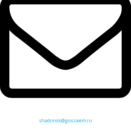
shadrinsk@goszaiem.ru