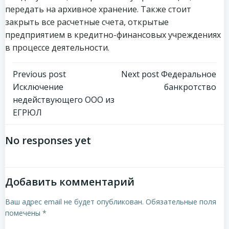
передать на архивное хранение. Также стоит
закрыть все расчетные счета, открытые
предприятием в кредитно-финансовых учреждениях
в процессе деятельности.
Навигация
Навигация
Previous post
Next post
Федеральное
Исключение
банкротство
по
по
недействующего ООО из
ЕГРЮЛ
записям
записям
No responses yet
Добавить комментарий
Ваш адрес email не будет опубликован.
Обязательные поля
помечены
*