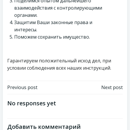
Поделимся опытом дальнейшего
взаимодействия с контролирующими
органами.
Защитим Ваши законные права и
интересы.
Поможем сохранить имущество.
Гарантируем положительный исход дел, при
условии соблюдения всех наших инструкций.
Навигация
Навигация
Previous post
Next post
по
по
No responses yet
записям
записям
Добавить комментарий