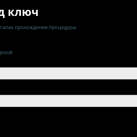
д ключ
этапах прохождения процедуры
роки!