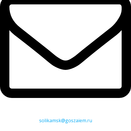
solikamsk@goszaiem.ru