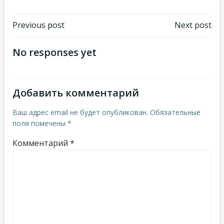
Навигация
Навигация
Previous post
Next post
по
по
No responses yet
записям
записям
Добавить комментарий
Ваш адрес email не будет опубликован.
Обязательные
поля помечены
*
Комментарий
*