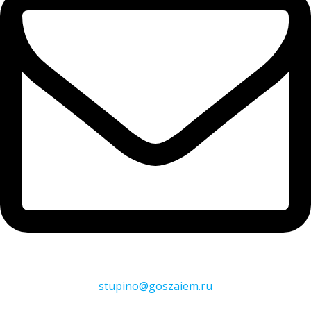
stupino@goszaiem.ru