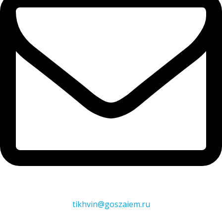
tikhvin@goszaiem.ru