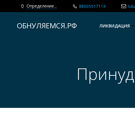
Определение...
88005517114
tul
Перейти
к
ОБНУЛЯЕМСЯ.РФ
ЛИКВИДАЦИЯ
содержимому
Принуд