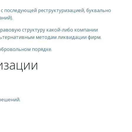
с последующей реструктуризацией, буквально
ний).
правовую структуру какой-либо компании
альтернативным методам ликвидации фирм.
добровольном порядке.
изации
решений.