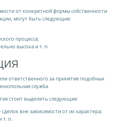
симости от конкретной формы собственности
ации, могут быть следующие:
ского процесса;
ьно высока и т. п.
ция
или ответственного за принятие подобных
онопольная служба.
тия стоит выделить следующие:
делок вне зависимости от их характера;
т. п.