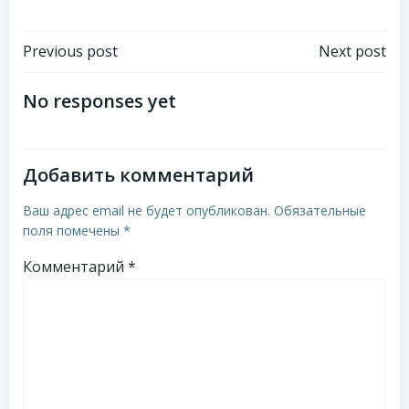
Навигация
Навигация
Previous post
Next post
по
по
No responses yet
записям
записям
Добавить комментарий
Ваш адрес email не будет опубликован.
Обязательные
поля помечены
*
Комментарий
*