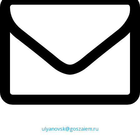
ulyanovsk@goszaiem.ru