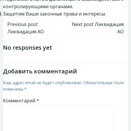
контролирующими органами.
Защитим Ваши законные права и интересы.
Навигация
Навигация
Previous post
Next post
Ликвидация
Ликвидация АО
АО
по
по
No responses yet
записям
записям
Добавить комментарий
Ваш адрес email не будет опубликован.
Обязательные поля
помечены
*
Комментарий
*