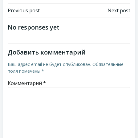
Навигация
Навигация
Previous post
Next post
по
по
No responses yet
записям
записям
Добавить комментарий
Ваш адрес email не будет опубликован.
Обязательные
поля помечены
*
Комментарий
*