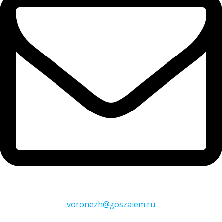
voronezh@goszaiem.ru