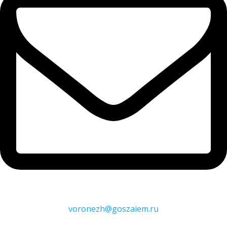
voronezh@goszaiem.ru