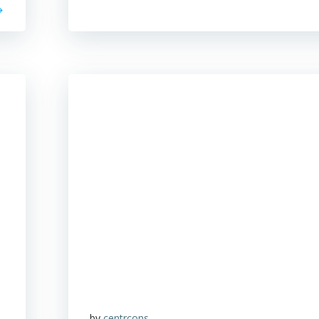
by
centrcons