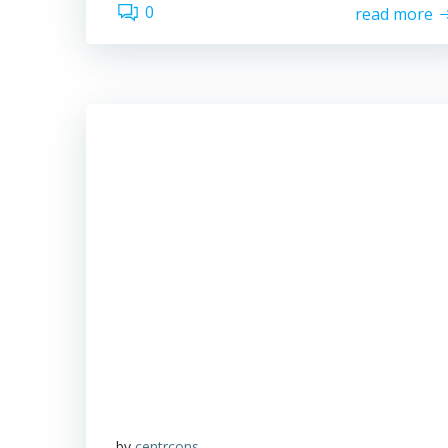
0
read more
by
centrcons