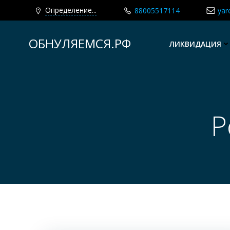
Определение...
88005517114
yar
Перейти
к
ОБНУЛЯЕМСЯ.РФ
ЛИКВИДАЦИЯ
содержимому
P