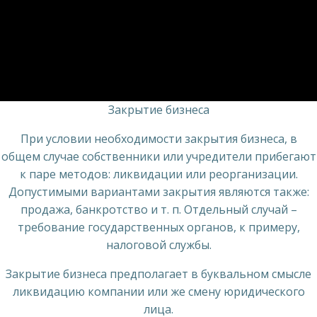
Закрытие бизнеса
При условии необходимости закрытия бизнеса, в
общем случае собственники или учредители прибегают
к паре методов: ликвидации или реорганизации.
Допустимыми вариантами закрытия являются также:
продажа, банкротство и т. п. Отдельный случай –
требование государственных органов, к примеру,
налоговой службы.
Закрытие бизнеса предполагает в буквальном смысле
ликвидацию компании или же смену юридического
лица.