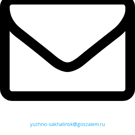
yuzhno-sakhalinsk@goszaiem.ru